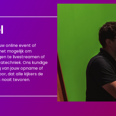
l
uw online event of
het mogelijk om
en te livestreamen of
ratechniek. Ons kundige
ng van jouw opname of
r, dat alle kijkers de
nooit tevoren.