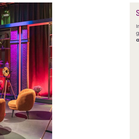
screen
o zijn alle
e