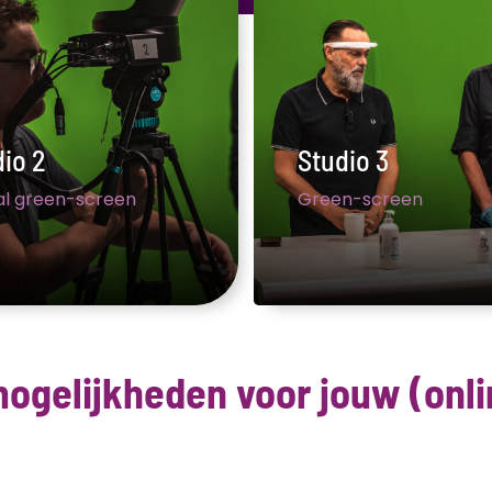
io 2
Studio 3
al green-screen
Green-screen
mogelijkheden voor jouw (onl