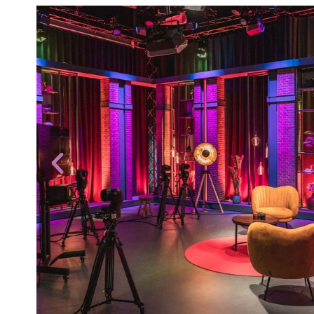
Studio 2 | Virtual green-
In onze virtual green-screen studi
gewenste settings in de
digital
achtergrond
mogelijk.
Talkshow-tafel setting
Huiskamersetting
Staande-desk-setting
Eigen Setting
en/of decor op maat