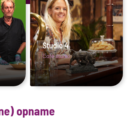
Studio 4
Café studio
ine) opname