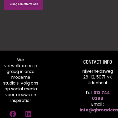
Vraag een offerte aan
We
CONTACT INFO
verwelkomen je
Nijverheidsweg
graag in onze
26-12, 5071 NK
moderne
Udenhout
studio’s. Volg ons
op social media
Tel:
013 744
voor nieuws en
0388
inspiratie!
Email :
info@qbroadcas